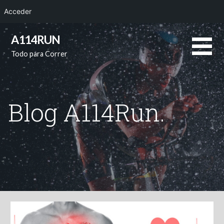
Acceder
Saltar
A114RUN
al
Todo para Correr
contenido
Blog A114Run.