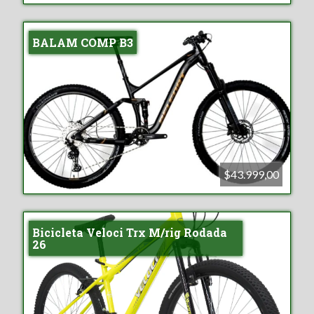
BALAM COMP B3
$43.999,00
Bicicleta Veloci Trx M/rig Rodada
26