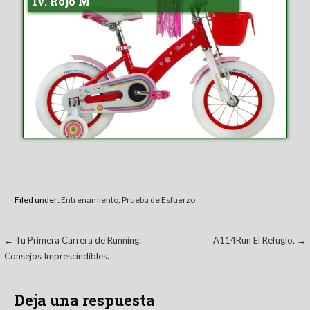
1v. Rojo M
Filed under:
Entrenamiento
,
Prueba de Esfuerzo
Navegación
← Tu Primera Carrera de Running:
A114Run El Refugio. →
Consejos Imprescindibles.
de
entradas
Deja una respuesta