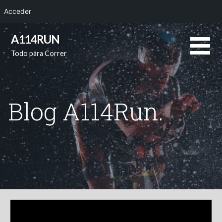
Acceder
Saltar
A114RUN
al
Todo para Correr
contenido
Blog A114Run.