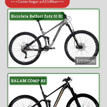
>>>Como llegar a A114Run<<<
Bicicleta Belfort Zotz Sl B1
$22.099,00
BALAM COMP B3