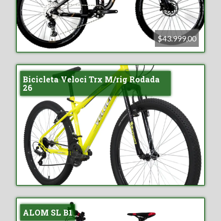
$43.999,00
Bicicleta Veloci Trx M/rig Rodada
26
ALOM SL B1