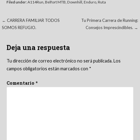
Filed under:
A114Run
,
Belfort MTB
,
Downhill
,
Enduro
,
Ruta
Navegación
← CARRERA FAMILIAR TODOS
Tu Primera Carrera de Running:
SOMOS REFUGIO.
Consejos Imprescindibles. →
de
entradas
Deja una respuesta
Tu dirección de correo electrónico no será publicada.
Los
campos obligatorios están marcados con
*
Comentario
*