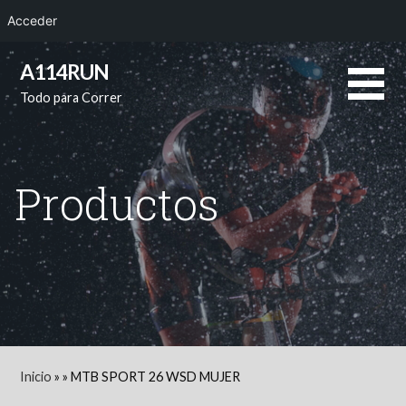
Acceder
Saltar
A114RUN
al
Todo para Correr
contenido
Productos
Inicio
»
»
MTB SPORT 26 WSD MUJER