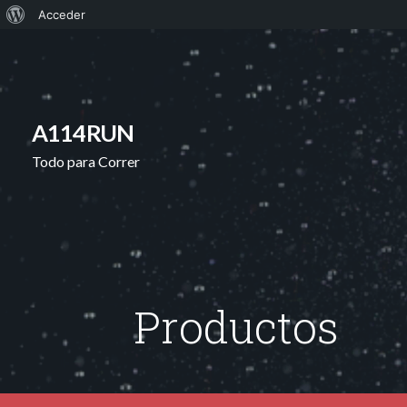
Acerca
Acceder
Saltar
de
al
WordPress
contenido
A114RUN
Todo para Correr
Productos