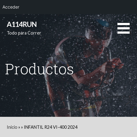
Acceder
Saltar
A114RUN
al
Todo para Correr
contenido
Productos
Inicio
»
»
INFANTIL R24 VI-400 2024