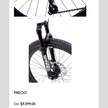
PRECIO:
De:
$9,3
99.00