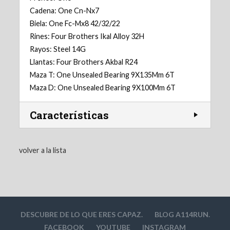
Cadena: One Cn-Nx7
Biela: One Fc-Mx8 42/32/22
Rines: Four Brothers Ikal Alloy 32H
Rayos: Steel 14G
Llantas: Four Brothers Akbal R24
Maza T: One Unsealed Bearing 9X135Mm 6T
Maza D: One Unsealed Bearing 9X100Mm 6T
Características
volver a la lista
DESCUBRE DE LO QUE ERES CAPAZ.
BLOG A114RUN.
FACEBOOK
YOUTUBE
INSTAGRAM