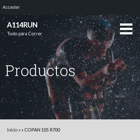
Acceder
Saltar
A114RUN
al
Todo para Correr
contenido
Productos
Inicio
»
»
COPAN 105 R700